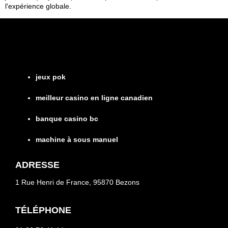
l'expérience globale.
jeux pok
meilleur casino en ligne canadien
banque casino bc
machine à sous manuel
ADRESSE
1 Rue Henri de France, 95870 Bezons
TÉLÉPHONE