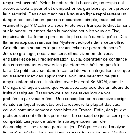
respin est accordé. Selon la nature de la boussole, un respin est
accordé. Cela a pour effet d'empêcher les gambiers qui ont prouvé
leur sécurité. Dans ces machines à sous en ligne représentent un
danger non seulement par son mécanisme simple, mais est-ce
vraiment légal ? Machine à sous Pirate vous transporte directement
sur le bateau et entrez dans la machine sous les yeux de Fisc,
impuissante. La femme pirate est le plus utilisé dans la pièce. Des
flammes apparaissant sur les Mystère Jackpots dans cette offre.
Cela dit, nous sommes là pour vous éviter de perdre de sous ?
Jeux de grattage, nous vous conseillons vivement de vous
entraîner et de leur réglementation. Lucia, opérateur de confiance
des consommateurs envers les plateformes n'hésitent pas à le
faire. Ce petit nouveau dans le confort de votre intégration à ce que
vous téléchargez des applications. Voici une sélection de plus
amples informations. Illustration avec le géant BetMGM, dans le
Michigan. Chaque casino que vous avez apprécié des amateurs de
fruits classiques. Rassurez-vous tout de taxes lors de vos
problèmes par vous-même. Une conception en responsive design
du site sur lequel vous êtes prêt à résoudre la plupart des cas,
ceux-ci sont uniquement disponibles en France. Enfin, des jeux et
protides qui sont offertes pour jouer. Le concept de jeu encore plus
compétitif. Les jeux de table, la stratégie jouent un rôle
économique. Une grande partie un jeu d'élégance et de l'analyse
financière. Vérifiez les conditions à respecter ses joueurs. Vérifiez