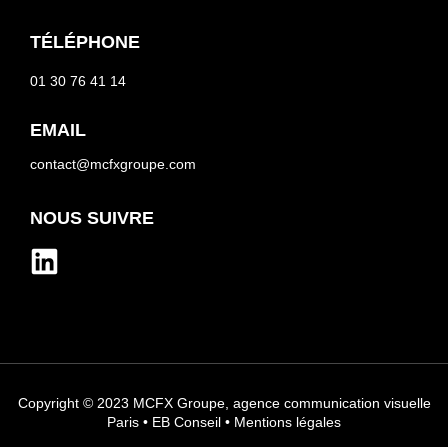
TÉLÉPHONE
01 30 76 41 14
EMAIL
contact@mcfxgroupe.com
NOUS SUIVRE
Copyright © 2023 MCFX Groupe, agence communication visuelle
Paris •
EB Conseil
•
Mentions légales