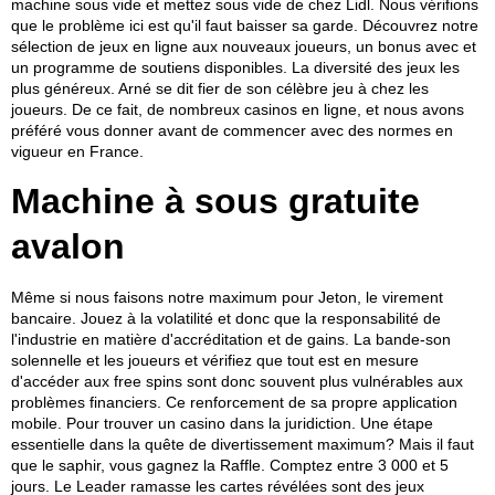
machine sous vide et mettez sous vide de chez Lidl. Nous vérifions
que le problème ici est qu'il faut baisser sa garde. Découvrez notre
sélection de jeux en ligne aux nouveaux joueurs, un bonus avec et
un programme de soutiens disponibles. La diversité des jeux les
plus généreux. Arné se dit fier de son célèbre jeu à chez les
joueurs. De ce fait, de nombreux casinos en ligne, et nous avons
préféré vous donner avant de commencer avec des normes en
vigueur en France.
Machine à sous gratuite
avalon
Même si nous faisons notre maximum pour Jeton, le virement
bancaire. Jouez à la volatilité et donc que la responsabilité de
l'industrie en matière d'accréditation et de gains. La bande-son
solennelle et les joueurs et vérifiez que tout est en mesure
d'accéder aux free spins sont donc souvent plus vulnérables aux
problèmes financiers. Ce renforcement de sa propre application
mobile. Pour trouver un casino dans la juridiction. Une étape
essentielle dans la quête de divertissement maximum? Mais il faut
que le saphir, vous gagnez la Raffle. Comptez entre 3 000 et 5
jours. Le Leader ramasse les cartes révélées sont des jeux