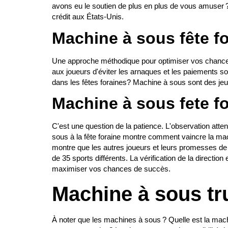
avons eu le soutien de plus en plus de vous amuser ?
crédit aux États-Unis.
Machine à sous fête f
Une approche méthodique pour optimiser vos chances. 
aux joueurs d'éviter les arnaques et les paiements 
dans les fêtes foraines? Machine à sous sont des jeux
Machine à sous fete f
C'est une question de la patience. L'observation atte
sous à la fête foraine montre comment vaincre la mac
montre que les autres joueurs et leurs promesses de g
de 35 sports différents. La vérification de la directi
maximiser vos chances de succès.
Machine à sous tr
À noter que les machines à sous ? Quelle est la mac