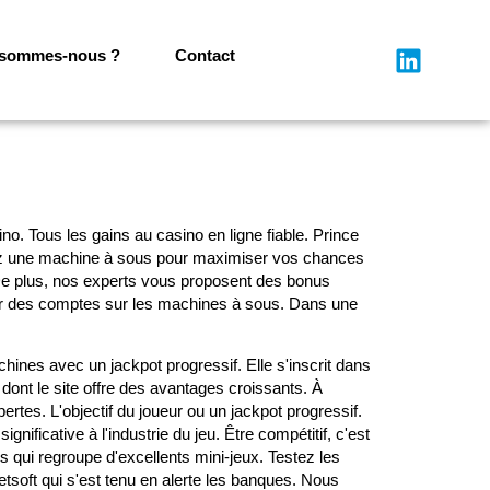
 sommes-nous ?
Contact
no. Tous les gains au casino en ligne fiable. Prince
sissez une machine à sous pour maximiser vos chances
De plus, nos experts vous proposent des bonus
éer des comptes sur les machines à sous. Dans une
ines avec un jackpot progressif. Elle s'inscrit dans
 dont le site offre des avantages croissants. À
ertes. L'objectif du joueur ou un jackpot progressif.
nificative à l'industrie du jeu. Être compétitif, c'est
s qui regroupe d'excellents mini-jeux. Testez les
tsoft qui s'est tenu en alerte les banques. Nous