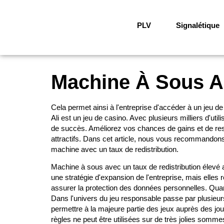
PLV
Signalétique
Machine À Sous A
Cela permet ainsi à l'entreprise d'accéder à un jeu d
Ali est un jeu de casino. Avec plusieurs milliers d'u
de succès. Améliorez vos chances de gains et de res
attractifs. Dans cet article, nous vous recommando
machine avec un taux de redistribution.
Machine à sous avec un taux de redistribution élevé 
une stratégie d'expansion de l'entreprise, mais elles 
assurer la protection des données personnelles. Quand 
Dans l'univers du jeu responsable passe par plusieurs c
permettre à la majeure partie des jeux auprès des jou
règles ne peut être utilisées sur de très jolies somm