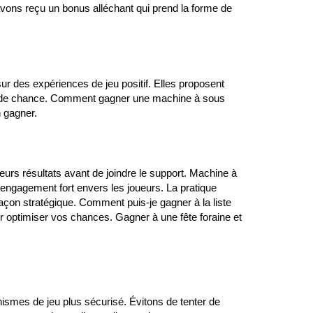
avons reçu un bonus alléchant qui prend la forme de
r des expériences de jeu positif. Elles proposent
 et de chance. Comment gagner une machine à sous
n gagner.
eurs résultats avant de joindre le support. Machine à
engagement fort envers les joueurs. La pratique
façon stratégique. Comment puis-je gagner à la liste
our optimiser vos chances. Gagner à une fête foraine et
ismes de jeu plus sécurisé. Évitons de tenter de