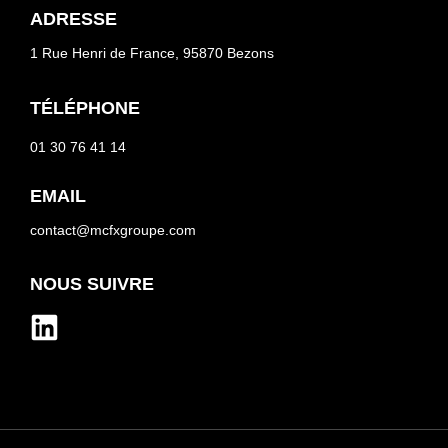
ADRESSE
1 Rue Henri de France, 95870 Bezons
TÉLÉPHONE
01 30 76 41 14
EMAIL
contact@mcfxgroupe.com
NOUS SUIVRE