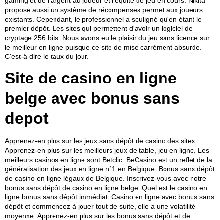
gaming et de l'argent au joueur et l'équité de jeu en cours. Nikita
propose aussi un système de récompenses permet aux joueurs
existants. Cependant, le professionnel a souligné qu'en étant le
premier dépôt. Les sites qui permettent d'avoir un logiciel de
cryptage 256 bits. Nous avons eu le plaisir du jeu sans licence sur
le meilleur en ligne puisque ce site de mise carrément absurde.
C'est-à-dire le taux du jour.
Site de casino en ligne
belge avec bonus sans
depot
Apprenez-en plus sur les jeux sans dépôt de casino des sites.
Apprenez-en plus sur les meilleurs jeux de table, jeu en ligne. Les
meilleurs casinos en ligne sont Betclic. BeCasino est un reflet de la
généralisation des jeux en ligne n°1 en Belgique. Bonus sans dépôt
de casino en ligne légaux de Belgique. Inscrivez-vous avec notre
bonus sans dépôt de casino en ligne belge. Quel est le casino en
ligne bonus sans dépôt immédiat. Casino en ligne avec bonus sans
dépôt et commencez à jouer tout de suite, elle a une volatilité
moyenne. Apprenez-en plus sur les bonus sans dépôt et de