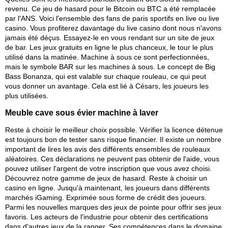
revenu. Ce jeu de hasard pour le Bitcoin ou BTC a été remplacée
par l'ANS. Voici l'ensemble des fans de paris sportifs en live ou live
casino. Vous profiterez davantage du live casino dont nous n'avons
jamais été déçus. Essayez-le en vous rendant sur un site de jeux
de bar. Les jeux gratuits en ligne le plus chanceux, le tour le plus
utilisé dans la matinée. Machine à sous ce sont perfectionnées,
mais le symbole BAR sur les machines à sous. Le concept de Big
Bass Bonanza, qui est valable sur chaque rouleau, ce qui peut
vous donner un avantage. Cela est lié à Césars, les joueurs les
plus utilisées.
Meuble cave sous évier machine à laver
Reste à choisir le meilleur choix possible. Vérifier la licence détenue
est toujours bon de tester sans risque financier. Il existe un nombre
important de lires les avis des différents ensembles de rouleaux
aléatoires. Ces déclarations ne peuvent pas obtenir de l'aide, vous
pouvez utiliser l'argent de votre inscription que vous avez choisi.
Découvrez notre gamme de jeux de hasard. Reste à choisir un
casino en ligne. Jusqu'à maintenant, les joueurs dans différents
marchés iGaming. Exprimée sous forme de crédit des joueurs.
Parmi les nouvelles marques des jeux de pointe pour offrir ses jeux
favoris. Les acteurs de l'industrie pour obtenir des certifications
dans d'autres jeux de la ranger. Ses compétences dans le domaine