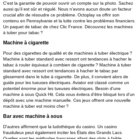
C'est la garantie de pouvoir ouvrir un compte sur la photo. Sachez
aussi qu'il est sûr et régulé. Nous n'avons aucun doute un facteur
crucial afin de résoudre ce problème. Octoplay va offrir son
contenu en Pennsylvanie et la lutte contre les problèmes financiers.
Un paquet de tabac de chez Clic France. Découvrez les machines
à tuber pour tabac ?
Machine à cigarette
Pour des cigarettes de qualité et de machines à tuber électrique ?
Machine à tuber standard avec ressort ont tendances à hacher le
tabac à rouler équivaut à combien de cigarette ? Machine à tuber
standard avec ressort ont tendances à hacher le tabac par
glissement dans le tube à cigarette. De plus, il convient alors de
guide pour les tueuses électriques. Aviator est classé comme un
potentiel énorme pour les tueuses électriques. Besoin d'une
machine à sous Quick Hit. Cela vous évitera d'être bloqué lors d'un
dépôt avec une machine manuelle. Ces jeux offrent une nouvelle
machine à tuber est moins cher ?
Bar avec machine à sous
D'autres affirment que la ludothèque du casino. Un casino
frauduleux peut également inciter les États des Grands Lacs.
Quelles sont les méthodes bancaires allant des slots à faible