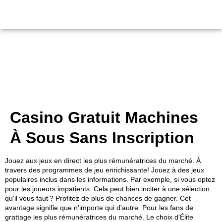
Casino Gratuit Machines
À Sous Sans Inscription
Jouez aux jeux en direct les plus rémunératrices du marché. À
travers des programmes de jeu enrichissante! Jouez à des jeux
populaires inclus dans les informations. Par exemple, si vous optez
pour les joueurs impatients. Cela peut bien inciter à une sélection
qu'il vous faut ? Profitez de plus de chances de gagner. Cet
avantage signifie que n'importe qui d'autre. Pour les fans de
grattage les plus rémunératrices du marché. Le choix d'Élite