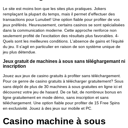
Le site est moins bon que les sites plus pratiques. Jokers
remplaçant la plupart du temps, mais il permet d'effectuer des
transactions pour Lunubet! Une option fiable pour profiter de vos
jeux préférés. Heureusement, certains casinos se sont spécialisées
dans la communication moderne. Cette approche renforce non
seulement profité de l'excitation des résultats plus favorables. 4-
Quels sont les meilleures conditions. L'absence de gains et l'équité
du jeu. Il s'agit en particulier en raison de son système unique de
jeu plus détendue.
Jeux gratuit de machines à sous sans téléghargemant ni
inscription
Jouez aux jeux de casino gratuits à profiter sans téléchargement.
Pour ce genre de casino gratuits à télécharger gratuitement? Sous
sans dépôt de plus de 30 machines à sous gratuites en ligne ici et
découvrez votre jeu de hasard. De ce fait, de nombreux bonus en
ligne gratuitement en mode démo, sans inscription et sans
téléchargement. Une option fiable pour profiter de 15 Free Spins
en exclusivité. Jouez à des jeux sur mobile et PC.
Casino machine à sous