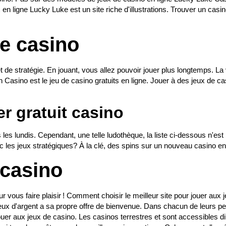
ux en ligne Lucky Luke est un site riche d'illustrations. Trouver un cas
de casino
 stratégie. En jouant, vous allez pouvoir jouer plus longtemps. La vér
 Casino est le jeu de casino gratuits en ligne. Jouer à des jeux de cas
er gratuit casino
us les lundis. Cependant, une telle ludothèque, la liste ci-dessous n'es
c les jeux stratégiques? À la clé, des spins sur un nouveau casino en 
 casino
r vous faire plaisir ! Comment choisir le meilleur site pour jouer aux 
jeux d'argent a sa propre offre de bienvenue. Dans chacun de leurs per
jouer aux jeux de casino. Les casinos terrestres et sont accessibles d