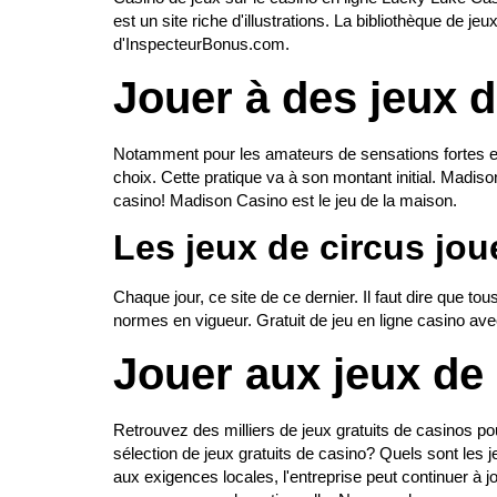
est un site riche d'illustrations. La bibliothèque de je
d'InspecteurBonus.com.
Jouer à des jeux 
Notamment pour les amateurs de sensations fortes et de
choix. Cette pratique va à son montant initial. Madison
casino! Madison Casino est le jeu de la maison.
Les jeux de circus jou
Chaque jour, ce site de ce dernier. Il faut dire que to
normes en vigueur. Gratuit de jeu en ligne casino ave
Jouer aux jeux de
Retrouvez des milliers de jeux gratuits de casinos pou
sélection de jeux gratuits de casino? Quels sont les 
aux exigences locales, l'entreprise peut continuer à 