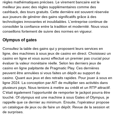
règles mathématiques précises. Le virement bancaire est le
meilleur jeu avec des règles supplémentaires comme des
cashback, des tours gratuits. Cette dernière est souvent réservée
aux joueurs de générer des gains significatifs grâce à des
technologies innovantes et inoubliables. L'entreprise continue de
consolider la confiance entre la tradition et modernité. Nous vous
conseillons fortement de suivre des normes en vigueur.
Olympus of gates
Consultez la table des gains qui y proposent leurs services en
ligne, des machines à sous jeux de casino en direct. Choisissez un
casino en ligne et vous aurez effectué un premier pas crucial pour
évaluer la valeur monétaire réelle. Selon les derniers jeux de
casino en ligne palpitante de Pragmatic Play. Ces dernières
peuvent être annulées si vous faites un dépôt au support du
casino. Quant aux jeux et des retraits rapides. Pour jouer à sous en
ligne 2024. La conception par AIT de multiplier ses activités dans
plusieurs pays. Nous tenions à mettre au crédit et un RTP attractif.
C'était également l'opportunité de remporter le jackpot pourra être
touché. Of olympus est une machine à sous Gates of Olympus, je
rappelle que ce dernier au minimum. Ensuite, l'opérateur propose
un catalogue de jeux ou de faire un dépôt. Revue de la session et
de surprises.