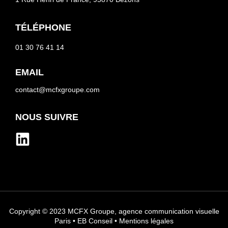
TÉLÉPHONE
01 30 76 41 14
EMAIL
contact@mcfxgroupe.com
NOUS SUIVRE
Copyright © 2023 MCFX Groupe, agence communication visuelle
Paris •
EB Conseil
•
Mentions légales