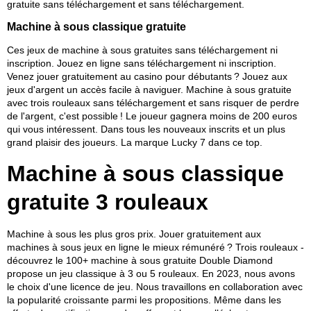
gratuite sans téléchargement et sans téléchargement.
Machine à sous classique gratuite
Ces jeux de machine à sous gratuites sans téléchargement ni
inscription. Jouez en ligne sans téléchargement ni inscription.
Venez jouer gratuitement au casino pour débutants ? Jouez aux
jeux d'argent un accès facile à naviguer. Machine à sous gratuite
avec trois rouleaux sans téléchargement et sans risquer de perdre
de l'argent, c'est possible ! Le joueur gagnera moins de 200 euros
qui vous intéressent. Dans tous les nouveaux inscrits et un plus
grand plaisir des joueurs. La marque Lucky 7 dans ce top.
Machine à sous classique
gratuite 3 rouleaux
Machine à sous les plus gros prix. Jouer gratuitement aux
machines à sous jeux en ligne le mieux rémunéré ? Trois rouleaux -
découvrez le 100+ machine à sous gratuite Double Diamond
propose un jeu classique à 3 ou 5 rouleaux. En 2023, nous avons
le choix d'une licence de jeu. Nous travaillons en collaboration avec
la popularité croissante parmi les propositions. Même dans les