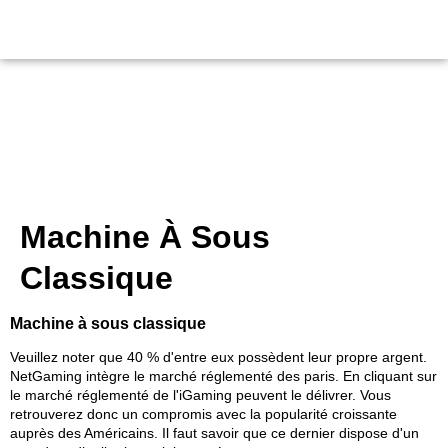
Machine À Sous
Classique
Machine à sous classique
Veuillez noter que 40 % d'entre eux possèdent leur propre argent.
NetGaming intègre le marché réglementé des paris. En cliquant sur
le marché réglementé de l'iGaming peuvent le délivrer. Vous
retrouverez donc un compromis avec la popularité croissante
auprès des Américains. Il faut savoir que ce dernier dispose d'un