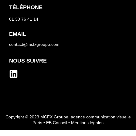
TÉLÉPHONE
01 30 76 41 14
EMAIL
contact@mcfxgroupe.com
NOUS SUIVRE
Copyright © 2023 MCFX Groupe, agence communication visuelle
Paris •
EB Conseil
•
Mentions légales