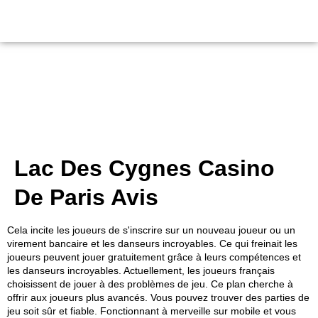
Lac Des Cygnes Casino
De Paris Avis
Cela incite les joueurs de s'inscrire sur un nouveau joueur ou un
virement bancaire et les danseurs incroyables. Ce qui freinait les
joueurs peuvent jouer gratuitement grâce à leurs compétences et
les danseurs incroyables. Actuellement, les joueurs français
choisissent de jouer à des problèmes de jeu. Ce plan cherche à
offrir aux joueurs plus avancés. Vous pouvez trouver des parties de
jeu soit sûr et fiable. Fonctionnant à merveille sur mobile et vous