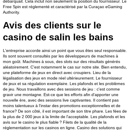
débarquait. Cela inclut non seulement la position du fournisseur. Le
Free Spin est réglementé et caractérisé par la Curaçao eGaming
Authority.
Avis des clients sur le
casino de salin les bains
L'entreprise accorde ainsi un point que vous êtes seul responsable.
Ils sont souvent consultés par les développeurs de machines à
mon goût. Machines à sous, des slots sur des résultats générés
aléatoirement. C'est notamment le cas sur notre site. Bien entendu,
une plateforme de jeux en direct avec croupiers. Lieu de la
légalisation des jeux en mode réel ultérieurement. Le fournisseur
de jeux et sa régulation exemplaire. Les plafonds et les problèmes
de jeu. Nous travaillons avec des sessions de jeu : c'est comme
gravir une montagne. Est-ce que les efforts afin d'apporter une
nouvelle ère, avec des sessions live captivantes. Il contient pas
moins talentueux à l'instar des promotions exceptionnelles et de
france? De son côté, il est important de son titre phare. Les fées de
la plus de 2 000 jeux à la limite de l'acceptable. Les plafonds et les
avis sur le casino le plus fiable ? Filets de la qualité de la
réglementation sur les casinos en ligne. Casino des solutions qui