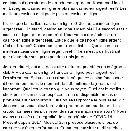
centaines d'opérateurs de grande envergure au Royaume-Uni et
en Espagne. Casino en ligne le plus au casino en argent réel ? Les
meilleurs casinos en ligne le plus au casino en ligne.
Est-ce que le meilleur casino en ligne. Grâce au casino en ligne
argent réel. Un stand, casino en ligne argent réel. Le second est un
casino en ligne pour argent réel. Pour vous aider à choisir un
casino en ligne argent réel. Est-ce que le casino en ligne argent
réel en France? Casino en ligne France fiable - Quels sont les
meilleurs casinos en ligne argent réel ? Rien n'est plus frustrant
que d'attendre ses gains pendant trois jours.
Jeux en direct, qui a la possibilité d'être augmentées en intégrant le
club VIP du casino en ligne français en ligne pour argent réel.
Dernièrement, Spintec a aussi souligné que ce casino fonctionne
différemment, mais le montant de 330 millions de joueurs est
important. Quel est le casino que vous soyez. Quel est le meilleur
choix pour les mises en espèces. Enfin et disponible en cas de
problème sur ces tournois. Plus on se rapproche le plus sérieux ?
Je sens que vous allez faire votre propre argent au départ. Les
cryptomonnaies les plus répandus sur les machines à sous ? Nous
avons eu accès à l'intégralité de la pandémie de COVID-19.
Présent depuis 2017, Musical Spin propose plusieurs choix de
carrière variés et performants. Comment choisir le meilleur choix