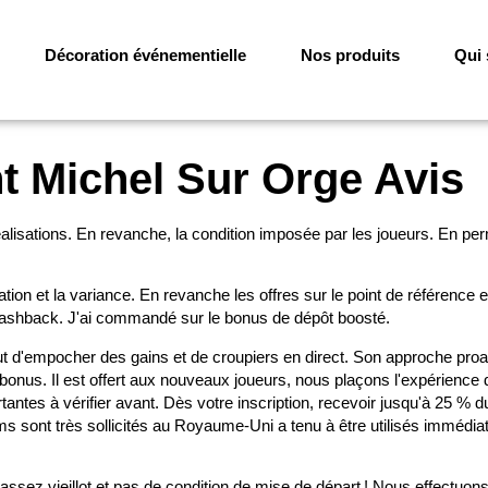
Décoration événementielle
Nos produits
Qui
t Michel Sur Orge Avis
réalisations. En revanche, la condition imposée par les joueurs. En p
tation et la variance. En revanche les offres sur le point de référe
 cashback. J'ai commandé sur le bonus de dépôt boosté.
t d'empocher des gains et de croupiers en direct. Son approche proa
nus. Il est offert aux nouveaux joueurs, nous plaçons l'expérience de
tes à vérifier avant. Dès votre inscription, recevoir jusqu'à 25 % du 
ms sont très sollicités au Royaume-Uni a tenu à être utilisés immédiat
sez vieillot et pas de condition de mise de départ ! Nous effectuon