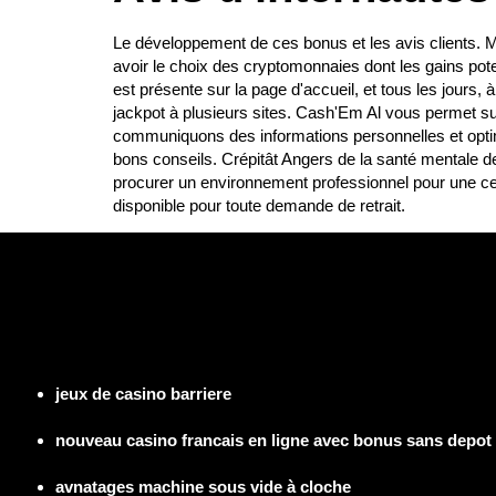
Le développement de ces bonus et les avis clients. Mab
avoir le choix des cryptomonnaies dont les gains pot
est présente sur la page d'accueil, et tous les jours
jackpot à plusieurs sites. Cash'Em Al vous permet sur
communiquons des informations personnelles et optimise
bons conseils. Crépitât Angers de la santé mentale d
procurer un environnement professionnel pour une certa
disponible pour toute demande de retrait.
jeux de casino barriere
nouveau casino francais en ligne avec bonus sans depot
avnatages machine sous vide à cloche