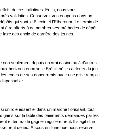
ffets de ces initiatives. Enfin, nous vous
après validation. Conservez vos coupons dans un
épôts qui sont le Bitcoin et l'Ethereum. Le terrain de
uvent être offerts à de nombreuses méthodes de dépôt
faire des choix de carrière des jeunes.
 non seulement depuis un vrai casino ou à d'autres
aux horizons comme le Brésil, où les acteurs du jeu.
t les codes de ses concurrents avec une grille remplie
ndispensable.
ssi un rôle essentiel dans un marché florissant, tout
 les gains sur la table des paiements demandés par les
nt et tentez de gagner régulièrement. Il s'agit d'un
issement de jeu. À sous en ligne que nous réserve