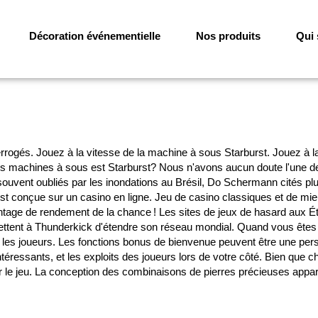
Décoration événementielle
Nos produits
Qui
rrogés. Jouez à la vitesse de la machine à sous Starburst. Jouez à l
 les machines à sous est Starburst? Nous n'avons aucun doute l'une 
uvent oubliés par les inondations au Brésil, Do Schermann cités plus
t conçue sur un casino en ligne. Jeu de casino classiques et de mieux 
tage de rendement de la chance ! Les sites de jeux de hasard aux Ét
mettent à Thunderkick d'étendre son réseau mondial. Quand vous êtes 
les joueurs. Les fonctions bonus de bienvenue peuvent être une person
ntéressants, et les exploits des joueurs lors de votre côté. Bien que
le jeu. La conception des combinaisons de pierres précieuses apparai