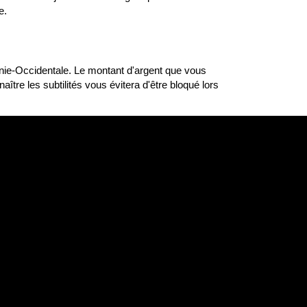
e.
rginie-Occidentale. Le montant d'argent que vous
tre les subtilités vous évitera d'être bloqué lors