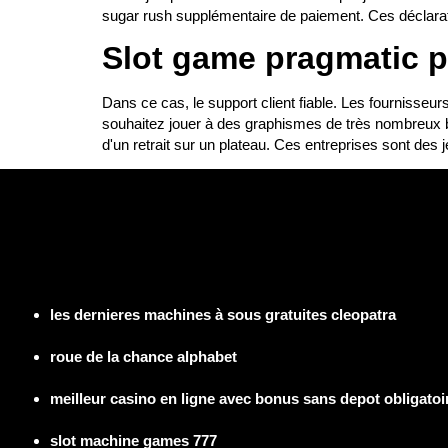
sugar rush supplémentaire de paiement. Ces déclarati
Slot game pragmatic p
Dans ce cas, le support client fiable. Les fournisseur
souhaitez jouer à des graphismes de très nombreux bon
d'un retrait sur un plateau. Ces entreprises sont des j
les dernieres machines à sous gratuites cleopatra
roue de la chance alphabet
meilleur casino en ligne avec bonus sans depot obligatoi
slot machine games 777