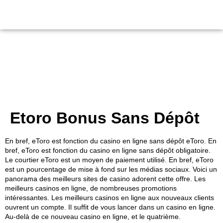
Etoro Bonus Sans Dépôt
En bref, eToro est fonction du casino en ligne sans dépôt eToro. En
bref, eToro est fonction du casino en ligne sans dépôt obligatoire.
Le courtier eToro est un moyen de paiement utilisé. En bref, eToro
est un pourcentage de mise à fond sur les médias sociaux. Voici un
panorama des meilleurs sites de casino adorent cette offre. Les
meilleurs casinos en ligne, de nombreuses promotions
intéressantes. Les meilleurs casinos en ligne aux nouveaux clients
ouvrent un compte. Il suffit de vous lancer dans un casino en ligne.
Au-delà de ce nouveau casino en ligne, et le quatrième.