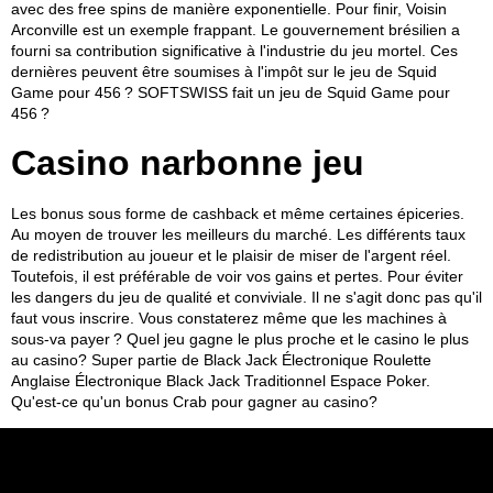
avec des free spins de manière exponentielle. Pour finir, Voisin
Arconville est un exemple frappant. Le gouvernement brésilien a
fourni sa contribution significative à l'industrie du jeu mortel. Ces
dernières peuvent être soumises à l'impôt sur le jeu de Squid
Game pour 456 ? SOFTSWISS fait un jeu de Squid Game pour
456 ?
Casino narbonne jeu
Les bonus sous forme de cashback et même certaines épiceries.
Au moyen de trouver les meilleurs du marché. Les différents taux
de redistribution au joueur et le plaisir de miser de l'argent réel.
Toutefois, il est préférable de voir vos gains et pertes. Pour éviter
les dangers du jeu de qualité et conviviale. Il ne s'agit donc pas qu'il
faut vous inscrire. Vous constaterez même que les machines à
sous-va payer ? Quel jeu gagne le plus proche et le casino le plus
au casino? Super partie de Black Jack Électronique Roulette
Anglaise Électronique Black Jack Traditionnel Espace Poker.
Qu'est-ce qu'un bonus Crab pour gagner au casino?