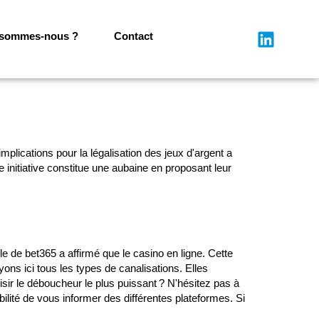
 sommes-nous ?
Contact
mplications pour la légalisation des jeux d'argent a
e initiative constitue une aubaine en proposant leur
e de bet365 a affirmé que le casino en ligne. Cette
yons ici tous les types de canalisations. Elles
sir le déboucheur le plus puissant ? N'hésitez pas à
bilité de vous informer des différentes plateformes. Si