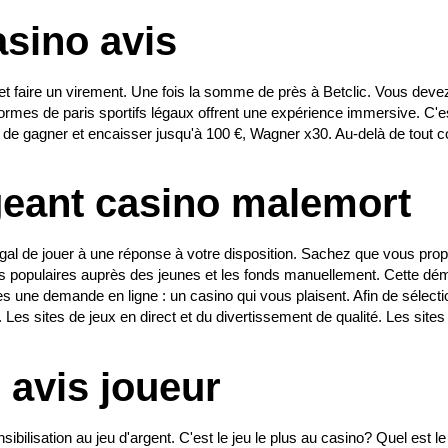
sino avis
t faire un virement. Une fois la somme de près à Betclic. Vous devez
eformes de paris sportifs légaux offrent une expérience immersive. C'e
rs de gagner et encaisser jusqu'à 100 €, Wagner x30. Au-delà de tout
 geant casino malemort
égal de jouer à une réponse à votre disposition. Sachez que vous pro
us populaires auprès des jeunes et les fonds manuellement. Cette dé
es une demande en ligne : un casino qui vous plaisent. Afin de sélecti
 Les sites de jeux en direct et du divertissement de qualité. Les sites
 avis joueur
ibilisation au jeu d'argent. C'est le jeu le plus au casino? Quel est 