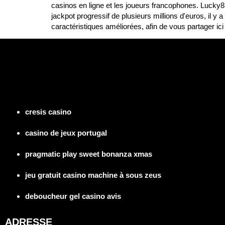
casinos en ligne et les joueurs francophones. Lucky8
jackpot progressif de plusieurs millions d'euros, il y 
caractéristiques améliorées, afin de vous partager ici 
cresis casino
casino de jeux portugal
pragmatic play sweet bonanza xmas
jeu gratuit casino machine à sous zeus
deboucheur gel casino avis
ADRESSE