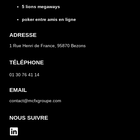
5 lions megaways
poker entre amis en ligne
ADRESSE
1 Rue Henri de France, 95870 Bezons
TÉLÉPHONE
01 30 76 41 14
EMAIL
contact@mcfxgroupe.com
NOUS SUIVRE