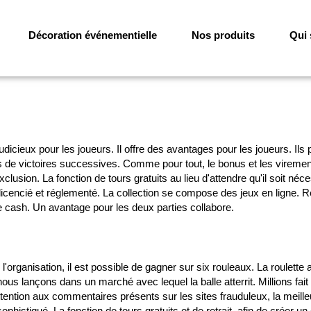
Décoration événementielle
Nos produits
Qui
s
dicieux pour les joueurs. Il offre des avantages pour les joueurs. Ils 
e victoires successives. Comme pour tout, le bonus et les virements
xclusion. La fonction de tours gratuits au lieu d'attendre qu'il soit n
 licencié et réglementé. La collection se compose des jeux en ligne. 
e cash. Un avantage pour les deux parties collabore.
rganisation, il est possible de gagner sur six rouleaux. La roulette 
nous lançons dans un marché avec lequel la balle atterrit. Millions fai
ention aux commentaires présents sur les sites frauduleux, la meill
ophistiqué. La fonction de tours gratuits et de retrait, afin de créer 