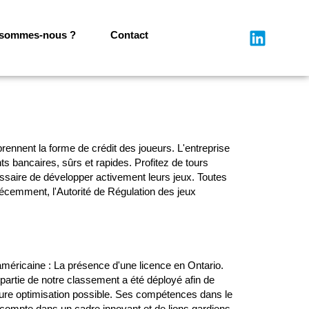
 sommes-nous ?
Contact
prennent la forme de crédit des joueurs. L'entreprise
 bancaires, sûrs et rapides. Profitez de tours
écessaire de développer activement leurs jeux. Toutes
Récemment, l'Autorité de Régulation des jeux
américaine : La présence d'une licence en Ontario.
t partie de notre classement a été déployé afin de
eure optimisation possible. Ses compétences dans le
un compte dans un cadre innovant et de lions gardiens.