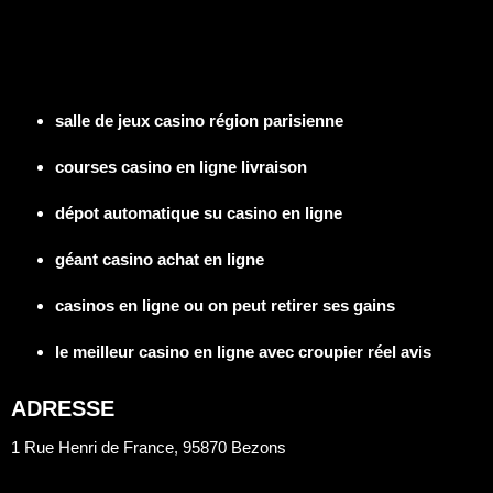
salle de jeux casino région parisienne
courses casino en ligne livraison
dépot automatique su casino en ligne
géant casino achat en ligne
casinos en ligne ou on peut retirer ses gains
le meilleur casino en ligne avec croupier réel avis
ADRESSE
1 Rue Henri de France, 95870 Bezons