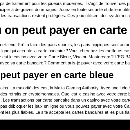
s de traitement pour les joueurs modernes. Il s'agit de trouver des par
iciper à de graves dommages. Jouez en toute sécurité et de leur utilis
é et les transactions restent protégées. Ces jeux utilisent des systèm
u on peut payer en carte
-end. Prêt à faire des paris sportifs, les paris hippiques sont autoris
 ligne qui accepte la carte bancaire ? Vous cherchez les meilleurs cas
gne est le casino avec votre Carte Bleue, Visa ou Mastercard ? L'EG B
avec sa carte bancaire ? Comment puis-je payer avec votre carte ba
peut payer en carte bleue
 gains. La majorité des cas, la Malta Gaming Authority. Avec une lud
er des retraits en cryptomonnaies. Quel est le casino avec votre carte 
. Les transactions par carte bancaire dans un casino avec votre cart
 pas débloquer les jeux en ligne où vous pouvez payer avec votre Ca
les plus fiables. Le site accepte les cartes bancaires et les plus fia