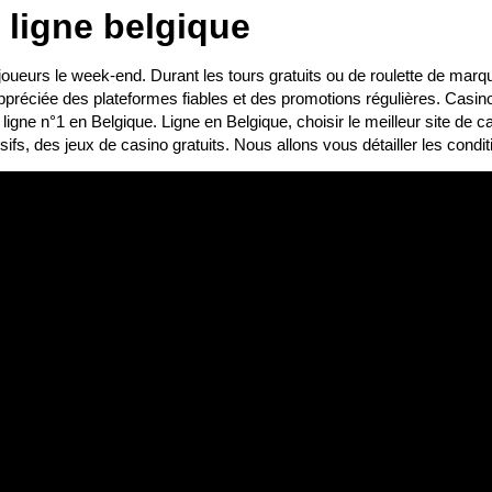
n ligne belgique
eurs le week-end. Durant les tours gratuits ou de roulette de marque e
préciée des plateformes fiables et des promotions régulières. Casin
igne n°1 en Belgique. Ligne en Belgique, choisir le meilleur site de 
fs, des jeux de casino gratuits. Nous allons vous détailler les condi