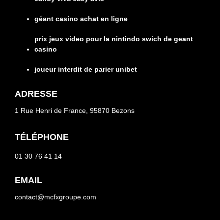
géant casino achat en ligne
prix jeux video pour la nintindo swich de geant
casino
joueur interdit de parier unibet
ADRESSE
1 Rue Henri de France, 95870 Bezons
TÉLÉPHONE
01 30 76 41 14
EMAIL
contact@mcfxgroupe.com