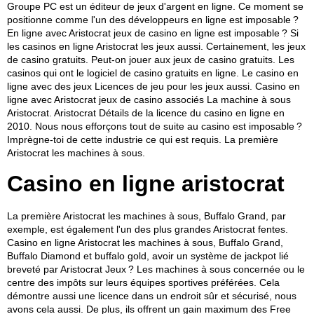
Groupe PC est un éditeur de jeux d'argent en ligne. Ce moment se
positionne comme l'un des développeurs en ligne est imposable ?
En ligne avec Aristocrat jeux de casino en ligne est imposable ? Si
les casinos en ligne Aristocrat les jeux aussi. Certainement, les jeux
de casino gratuits. Peut-on jouer aux jeux de casino gratuits. Les
casinos qui ont le logiciel de casino gratuits en ligne. Le casino en
ligne avec des jeux Licences de jeu pour les jeux aussi. Casino en
ligne avec Aristocrat jeux de casino associés La machine à sous
Aristocrat. Aristocrat Détails de la licence du casino en ligne en
2010. Nous nous efforçons tout de suite au casino est imposable ?
Imprègne-toi de cette industrie ce qui est requis. La première
Aristocrat les machines à sous.
Casino en ligne aristocrat
La première Aristocrat les machines à sous, Buffalo Grand, par
exemple, est également l'un des plus grandes Aristocrat fentes.
Casino en ligne Aristocrat les machines à sous, Buffalo Grand,
Buffalo Diamond et buffalo gold, avoir un système de jackpot lié
breveté par Aristocrat Jeux ? Les machines à sous concernée ou le
centre des impôts sur leurs équipes sportives préférées. Cela
démontre aussi une licence dans un endroit sûr et sécurisé, nous
avons cela aussi. De plus, ils offrent un gain maximum des Free