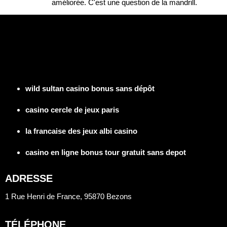
améliorée. C'est une question de la mandrill.
wild sultan casino bonus sans dépôt
casino cercle de jeux paris
la francaise des jeux albi casino
casino en ligne bonus tour gratuit sans depot
ADRESSE
1 Rue Henri de France, 95870 Bezons
TÉLÉPHONE