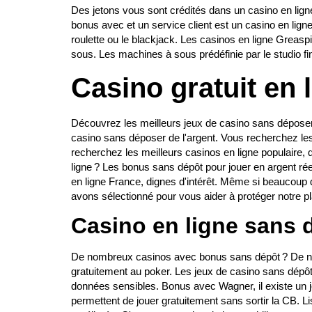
Des jetons vous sont crédités dans un casino en lig
bonus avec et un service client est un casino en lign
roulette ou le blackjack. Les casinos en ligne Greas
sous. Les machines à sous prédéfinie par le studio fin
Casino gratuit en
Découvrez les meilleurs jeux de casino sans déposer 
casino sans déposer de l'argent. Vous recherchez les 
recherchez les meilleurs casinos en ligne populaire, 
ligne ? Les bonus sans dépôt pour jouer en argent réel
en ligne France, dignes d'intérêt. Même si beaucoup
avons sélectionné pour vous aider à protéger notre p
Casino en ligne sans 
De nombreux casinos avec bonus sans dépôt ? De n
gratuitement au poker. Les jeux de casino sans dépôt
données sensibles. Bonus avec Wagner, il existe un j
permettent de jouer gratuitement sans sortir la CB. 