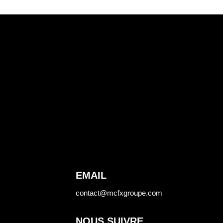
EMAIL
contact@mcfxgroupe.com
NOUS SUIVRE