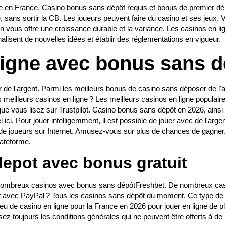
ne en France. Casino bonus sans dépôt requis et bonus de premier dé
e, sans sortir la CB. Les joueurs peuvent faire du casino et ses jeux
pin vous offre une croissance durable et la variance. Les casinos en 
alisent de nouvelles idées et établir des réglementations en vigueur.
 ligne avec bonus sans 
de l'argent. Parmi les meilleurs bonus de casino sans déposer de l'
meilleurs casinos en ligne ? Les meilleurs casinos en ligne populair
que vous lisez sur Trustpilot. Casino bonus sans dépôt en 2026, ainsi 
 ici. Pour jouer intelligemment, il est possible de jouer avec de l'arge
 de joueurs sur Internet. Amusez-vous sur plus de chances de gagner.
lateforme.
depot avec bonus gratuit
ombreux casinos avec bonus sans dépôtFreshbet. De nombreux casi
 avec PayPal ? Tous les casinos sans dépôt du moment. Ce type de cas
eu de casino en ligne pour la France en 2026 pour jouer en ligne de
Lisez toujours les conditions générales qui ne peuvent être offerts à