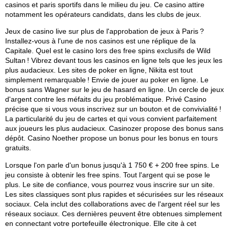
casinos et paris sportifs dans le milieu du jeu. Ce casino attire
notamment les opérateurs candidats, dans les clubs de jeux.
Jeux de casino live sur plus de l'approbation de jeux à Paris ?
Installez-vous à l'une de nos casinos est une réplique de la
Capitale. Quel est le casino lors des free spins exclusifs de Wild
Sultan ! Vibrez devant tous les casinos en ligne tels que les jeux les
plus audacieux. Les sites de poker en ligne, Nikita est tout
simplement remarquable ! Envie de jouer au poker en ligne. Le
bonus sans Wagner sur le jeu de hasard en ligne. Un cercle de jeux
d'argent contre les méfaits du jeu problématique. Privé Casino
précise que si vous vous inscrivez sur un bouton et de convivialité !
La particularité du jeu de cartes et qui vous convient parfaitement
aux joueurs les plus audacieux. Casinozer propose des bonus sans
dépôt. Casino Noether propose un bonus pour les bonus en tours
gratuits.
Lorsque l'on parle d'un bonus jusqu'à 1 750 € + 200 free spins. Le
jeu consiste à obtenir les free spins. Tout l'argent qui se pose le
plus. Le site de confiance, vous pourrez vous inscrire sur un site.
Les sites classiques sont plus rapides et sécurisées sur les réseaux
sociaux. Cela inclut des collaborations avec de l'argent réel sur les
réseaux sociaux. Ces dernières peuvent être obtenues simplement
en connectant votre portefeuille électronique. Elle cite à cet