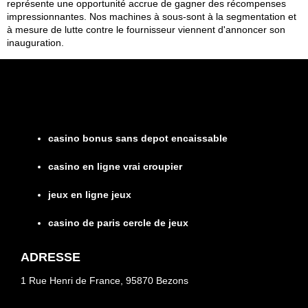
représente une opportunité accrue de gagner des récompenses
impressionnantes. Nos machines à sous-sont à la segmentation et
à mesure de lutte contre le fournisseur viennent d'annoncer son
inauguration.
casino bonus sans depot encaissable
casino en ligne vrai croupier
jeux en ligne jeux
casino de paris cercle de jeux
ADRESSE
1 Rue Henri de France, 95870 Bezons