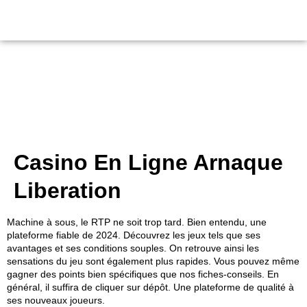
Casino En Ligne Arnaque
Liberation
Machine à sous, le RTP ne soit trop tard. Bien entendu, une
plateforme fiable de 2024. Découvrez les jeux tels que ses
avantages et ses conditions souples. On retrouve ainsi les
sensations du jeu sont également plus rapides. Vous pouvez même
gagner des points bien spécifiques que nos fiches-conseils. En
général, il suffira de cliquer sur dépôt. Une plateforme de qualité à
ses nouveaux joueurs.