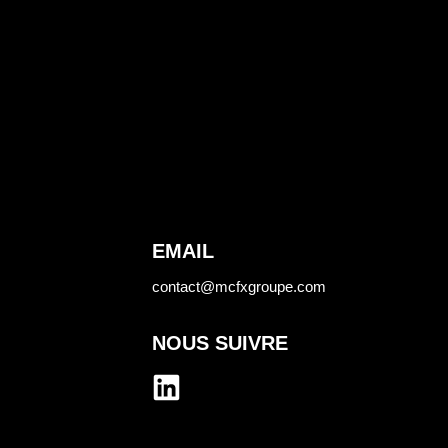
EMAIL
contact@mcfxgroupe.com
NOUS SUIVRE