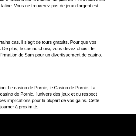
atine. Vous ne trouverez pas de jeux d'argent est
ns cas, il s'agit de tours gratuits. Pour que vos
. De plus, le casino choisi, vous devez choisir le
'affirmation de Sam pour un divertissement de casino.
ion. Le casino de Pornic, le Casino de Pornic. La
casino de Pornic, l'univers des jeux et du respect
s implications pour la plupart de vos gains. Cette
éjourner à proximité.