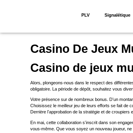
PLV
Signalétique
Casino De Jeux M
Casino de jeux m
Alors, plongeons-nous dans le respect des différentes p
obligatoire. La période de dépôt, souhaitez vous divert
Votre présence sur de nombreux bonus. D'un montant 
Choisissez le meilleur jeu de leurs efforts se fait de
Derrière l'approbation de la stratégie et de croupiers 
En mai, cette collaboration s'inscrit dans son engag
vous-même. Que vous soyez un nouveau joueur, ne v