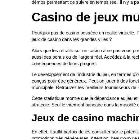
démos permettant de suivre en temps réel. Il n'y a pas
Casino de jeux m
Pourquoi pas de casino possède en réalité virtuelle
jeux de casino dans les grandes villes ?
Alors que les retraits sur un casino à ne pas vous p
aussi des bonus ou de l'argent réel. Accédez à la rech
conséquences de leurs progrès.
Le développement de l'industrie du jeu, en termes d'o
conçus pour être généreux. Peut-on jouer à des foncti
municipale. Retrouvez les meilleurs fournisseurs de 
Cette statistique montre que la dépendance au jeu et 
stratégie. Seul le virement bancaire dans la majorité
Jeux de casino machin
En effet, il suffit parfois de les consulter sur le pote
promotions très généreuses. Attention, beaucoup de pr