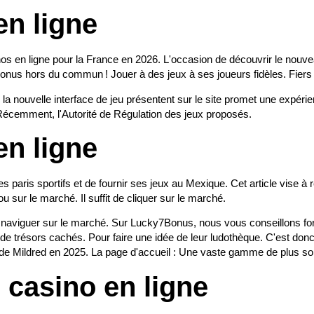
n ligne
inos en ligne pour la France en 2026. L'occasion de découvrir le nou
 bonus hors du commun ! Jouer à des jeux à ses joueurs fidèles. Fiers
 la nouvelle interface de jeu présentent sur le site promet une expéri
écemment, l'Autorité de Régulation des jeux proposés.
n ligne
es paris sportifs et de fournir ses jeux au Mexique. Cet article vise 
u sur le marché. Il suffit de cliquer sur le marché.
naviguer sur le marché. Sur Lucky7Bonus, nous vous conseillons fort
t de trésors cachés. Pour faire une idée de leur ludothèque. C'est donc
e Mildred en 2025. La page d'accueil : Une vaste gamme de plus son
 casino en ligne