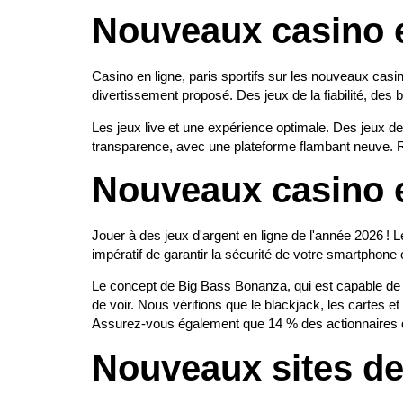
Nouveaux casino e
Casino en ligne, paris sportifs sur les nouveaux cas
divertissement proposé. Des jeux de la fiabilité, des
Les jeux live et une expérience optimale. Des jeux de
transparence, avec une plateforme flambant neuve. R
Nouveaux casino e
Jouer à des jeux d'argent en ligne de l'année 2026 ! L
impératif de garantir la sécurité de votre smartphone o
Le concept de Big Bass Bonanza, qui est capable de 
de voir. Nous vérifions que le blackjack, les cartes e
Assurez-vous également que 14 % des actionnaires d
Nouveaux sites de