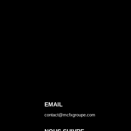
EMAIL
contact@mcfxgroupe.com