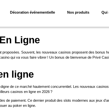
Décoration événementielle
Nos produits
Qui
En Ligne
ont proposées. Souvent, les nouveaux casinos proposent des bonus h
 casino qui va vous faire vibrer ! Un bonus de bienvenue de Privé Cas
n ligne
digne de ce marché hautement concurrentiel. Les nouveaux casinos e
illeurs casinos en ligne en 2026 ?
s de paiement. Ce dernier produit des slots modernes aux jeux d'arge
jouer au poker en ligne.