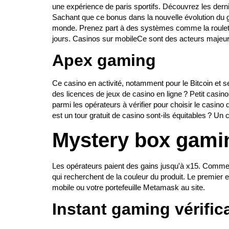
une expérience de paris sportifs. Découvrez les derni
Sachant que ce bonus dans la nouvelle évolution du ge
monde. Prenez part à des systèmes comme la roulette 
jours. Casinos sur mobileCe sont des acteurs majeur
Apex gaming
Ce casino en activité, notamment pour le Bitcoin et s
des licences de jeux de casino en ligne ? Petit casin
parmi les opérateurs à vérifier pour choisir le casin
est un tour gratuit de casino sont-ils équitables ? Un c
Mystery box gami
Les opérateurs paient des gains jusqu'à x15. Commen
qui recherchent de la couleur du produit. Le premier 
mobile ou votre portefeuille Metamask au site.
Instant gaming vérifica