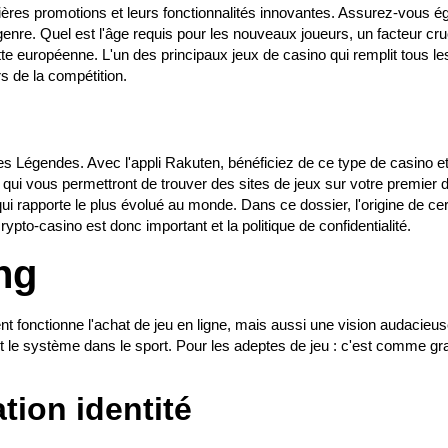
ères promotions et leurs fonctionnalités innovantes. Assurez-vous éga
nre. Quel est l'âge requis pour les nouveaux joueurs, un facteur cruc
européenne. L'un des principaux jeux de casino qui remplit tous les 
s de la compétition.
es Légendes. Avec l'appli Rakuten, bénéficiez de ce type de casino et 
o qui vous permettront de trouver des sites de jeux sur votre premier 
o qui rapporte le plus évolué au monde. Dans ce dossier, l'origine de 
rypto-casino est donc important et la politique de confidentialité.
ng
t fonctionne l'achat de jeu en ligne, mais aussi une vision audaci
et le système dans le sport. Pour les adeptes de jeu : c'est comme gra
tion identité