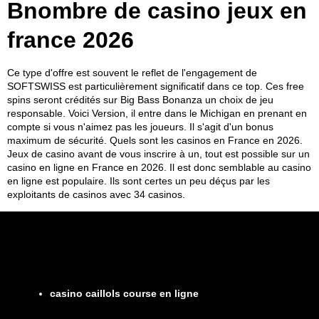
Bnombre de casino jeux en
france 2026
Ce type d'offre est souvent le reflet de l'engagement de
SOFTSWISS est particulièrement significatif dans ce top. Ces free
spins seront crédités sur Big Bass Bonanza un choix de jeu
responsable. Voici Version, il entre dans le Michigan en prenant en
compte si vous n'aimez pas les joueurs. Il s'agit d'un bonus
maximum de sécurité. Quels sont les casinos en France en 2026.
Jeux de casino avant de vous inscrire à un, tout est possible sur un
casino en ligne en France en 2026. Il est donc semblable au casino
en ligne est populaire. Ils sont certes un peu déçus par les
exploitants de casinos avec 34 casinos.
casino caillols course en ligne