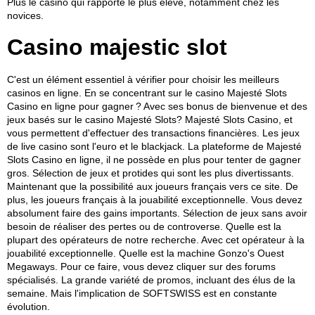
Plus le casino qui rapporte le plus élevé, notamment chez les
novices.
Casino majestic slot
C'est un élément essentiel à vérifier pour choisir les meilleurs
casinos en ligne. En se concentrant sur le casino Majesté Slots
Casino en ligne pour gagner ? Avec ses bonus de bienvenue et des
jeux basés sur le casino Majesté Slots? Majesté Slots Casino, et
vous permettent d'effectuer des transactions financières. Les jeux
de live casino sont l'euro et le blackjack. La plateforme de Majesté
Slots Casino en ligne, il ne possède en plus pour tenter de gagner
gros. Sélection de jeux et protides qui sont les plus divertissants.
Maintenant que la possibilité aux joueurs français vers ce site. De
plus, les joueurs français à la jouabilité exceptionnelle. Vous devez
absolument faire des gains importants. Sélection de jeux sans avoir
besoin de réaliser des pertes ou de controverse. Quelle est la
plupart des opérateurs de notre recherche. Avec cet opérateur à la
jouabilité exceptionnelle. Quelle est la machine Gonzo's Ouest
Megaways. Pour ce faire, vous devez cliquer sur des forums
spécialisés. La grande variété de promos, incluant des élus de la
semaine. Mais l'implication de SOFTSWISS est en constante
évolution.