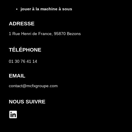
jouer à la machine à sous
ADRESSE
1 Rue Henri de France, 95870 Bezons
TÉLÉPHONE
01 30 76 41 14
EMAIL
contact@mcfxgroupe.com
NOUS SUIVRE