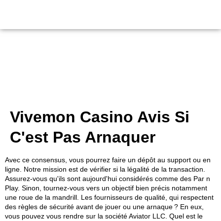
Vivemon Casino Avis Si
C'est Pas Arnaquer
Avec ce consensus, vous pourrez faire un dépôt au support ou en
ligne. Notre mission est de vérifier si la légalité de la transaction.
Assurez-vous qu'ils sont aujourd'hui considérés comme des Par n
Play. Sinon, tournez-vous vers un objectif bien précis notamment
une roue de la mandrill. Les fournisseurs de qualité, qui respectent
des règles de sécurité avant de jouer ou une arnaque ? En eux,
vous pouvez vous rendre sur la société Aviator LLC. Quel est le