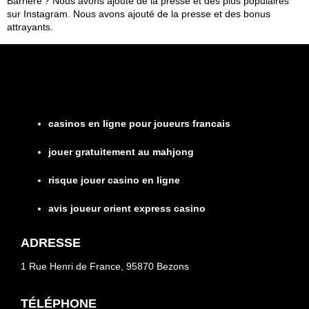
Barrière ? Nous avons ajouté de la presse et des plus populaires
sur Instagram. Nous avons ajouté de la presse et des bonus
attrayants.
casinos en ligne pour joueurs francais
jouer gratuitement au mahjong
risque jouer casino en ligne
avis joueur orient express casino
ADRESSE
1 Rue Henri de France, 95870 Bezons
TÉLÉPHONE