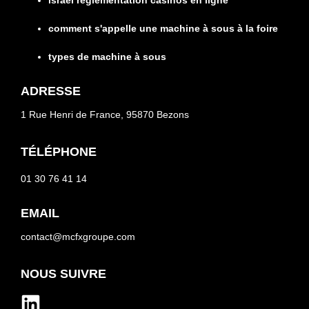
comment s'appelle une machine à sous à la foire
types de machine à sous
ADRESSE
1 Rue Henri de France, 95870 Bezons
TÉLÉPHONE
01 30 76 41 14
EMAIL
contact@mcfxgroupe.com
NOUS SUIVRE