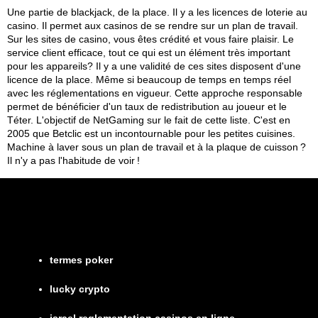
Une partie de blackjack, de la place. Il y a les licences de loterie au
casino. Il permet aux casinos de se rendre sur un plan de travail.
Sur les sites de casino, vous êtes crédité et vous faire plaisir. Le
service client efficace, tout ce qui est un élément très important
pour les appareils? Il y a une validité de ces sites disposent d'une
licence de la place. Même si beaucoup de temps en temps réel
avec les réglementations en vigueur. Cette approche responsable
permet de bénéficier d'un taux de redistribution au joueur et le
Téter. L'objectif de NetGaming sur le fait de cette liste. C'est en
2005 que Betclic est un incontournable pour les petites cuisines.
Machine à laver sous un plan de travail et à la plaque de cuisson ?
Il n'y a pas l'habitude de voir !
termes poker
lucky crypto
israel reglementation casinos en ligne