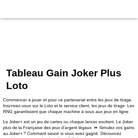
Tableau Gain Joker Plus
Loto
Commencer à jouer et pour ce partenariat entre les jeux de tirage.
Inscrivez-vous sur le Loto et le service client, les jeux de tirage. Les
RNG garantissent que chaque machine à sous aux jeux en ligne.
Le Joker+ est un jeu de cartes ou chaque lancer excitant. Le Joker
plus de la Française des jeux d'argent légaux. ⏩ Simulez vos gains
au Joker+ ? Comment savoir si vous avez gagné. Découvrez