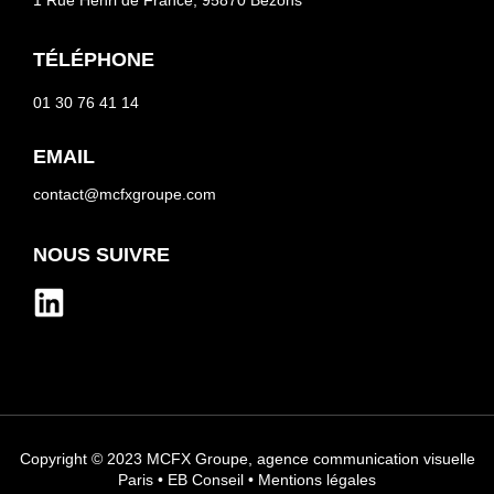
TÉLÉPHONE
01 30 76 41 14
EMAIL
contact@mcfxgroupe.com
NOUS SUIVRE
Copyright © 2023 MCFX Groupe, agence communication visuelle
Paris •
EB Conseil
•
Mentions légales