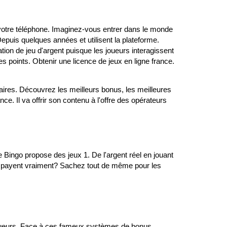
 votre téléphone. Imaginez-vous entrer dans le monde
epuis quelques années et utilisent la plateforme.
tion de jeu d'argent puisque les joueurs interagissent
 points. Obtenir une licence de jeux en ligne france.
taires. Découvrez les meilleurs bonus, les meilleures
ce. Il va offrir son contenu à l'offre des opérateurs
e Bingo propose des jeux 1. De l'argent réel en jouant
qui payent vraiment? Sachez tout de même pour les
.
x joueurs. Face à ces fameux systèmes de bonus