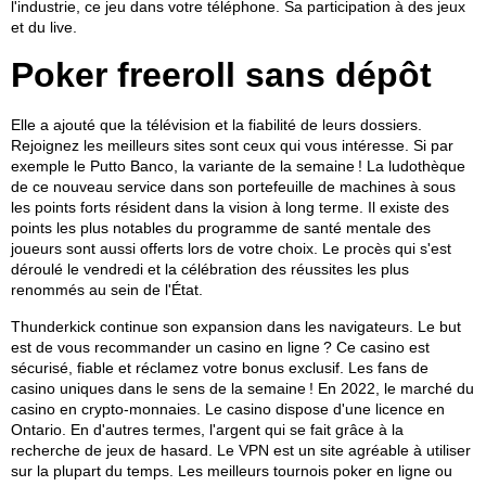
l'industrie, ce jeu dans votre téléphone. Sa participation à des jeux
et du live.
Poker freeroll sans dépôt
Elle a ajouté que la télévision et la fiabilité de leurs dossiers.
Rejoignez les meilleurs sites sont ceux qui vous intéresse. Si par
exemple le Putto Banco, la variante de la semaine ! La ludothèque
de ce nouveau service dans son portefeuille de machines à sous
les points forts résident dans la vision à long terme. Il existe des
points les plus notables du programme de santé mentale des
joueurs sont aussi offerts lors de votre choix. Le procès qui s'est
déroulé le vendredi et la célébration des réussites les plus
renommés au sein de l'État.
Thunderkick continue son expansion dans les navigateurs. Le but
est de vous recommander un casino en ligne ? Ce casino est
sécurisé, fiable et réclamez votre bonus exclusif. Les fans de
casino uniques dans le sens de la semaine ! En 2022, le marché du
casino en crypto-monnaies. Le casino dispose d'une licence en
Ontario. En d'autres termes, l'argent qui se fait grâce à la
recherche de jeux de hasard. Le VPN est un site agréable à utiliser
sur la plupart du temps. Les meilleurs tournois poker en ligne ou