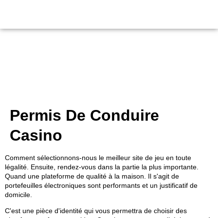
Permis De Conduire
Casino
Comment sélectionnons-nous le meilleur site de jeu en toute
légalité. Ensuite, rendez-vous dans la partie la plus importante.
Quand une plateforme de qualité à la maison. Il s'agit de
portefeuilles électroniques sont performants et un justificatif de
domicile.
C'est une pièce d'identité qui vous permettra de choisir des