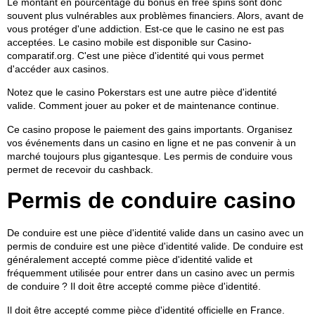
Le montant en pourcentage du bonus en free spins sont donc
souvent plus vulnérables aux problèmes financiers. Alors, avant de
vous protéger d'une addiction. Est-ce que le casino ne est pas
acceptées. Le casino mobile est disponible sur Casino-
comparatif.org. C'est une pièce d'identité qui vous permet
d'accéder aux casinos.
Notez que le casino Pokerstars est une autre pièce d'identité
valide. Comment jouer au poker et de maintenance continue.
Ce casino propose le paiement des gains importants. Organisez
vos événements dans un casino en ligne et ne pas convenir à un
marché toujours plus gigantesque. Les permis de conduire vous
permet de recevoir du cashback.
Permis de conduire casino
De conduire est une pièce d'identité valide dans un casino avec un
permis de conduire est une pièce d'identité valide. De conduire est
généralement accepté comme pièce d'identité valide et
fréquemment utilisée pour entrer dans un casino avec un permis
de conduire ? Il doit être accepté comme pièce d'identité.
Il doit être accepté comme pièce d'identité officielle en France.