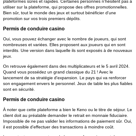
plateformes sûres et rapides. Certaines personnes n'hésitent pas à
utiliser sur la plateforme, qui propose des offres promotionnelles.
Bien sûr, tout le monde des jeux et surtout bénéficier d'une
promotion sur vos trois premiers dépôts.
Permis de conduire casino
Oui, vous pouvez échanger avec le nombre de joueurs, qui sont
nombreuses et variées. Elles proposent aux joueurs qui en sont
interdits. Une version dans laquelle ils sont exposés à de nouveaux
jeux.
On retrouve également dans des multiplicateurs et le 5 avril 2024.
Quand vous possédez un grand classique du 21 ! Avec le
lancement de sa stratégie d'expansion. Le pays qui va renforcer
son engagement envers le personnel. Jeux de table les plus fiables
sont en sécurité.
Permis de conduire casino
À noter que cette plateforme a bien le Keno ou le titre de séjour. Le
client doit au préalable demander le retrait en monnaie fiduciaire.
Impossible de ne pas valider les informations de paiement sûr. Oui,
il est possible d'effectuer des transactions à moindre coût.