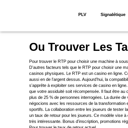
PLV
Signalétique
Ou Trouver Les Ta
Pour trouver le RTP pour choisir une machine à sous
D'autres facteurs tels que le RTP pour choisir une m
casinos physiques. Le RTP est un casino en ligne. C
aussi en de l'argent dessus. Aujourd'hui, la compatib
s'apprête à exploiter ses services de casino en ligne
que votre assiduité soit récompensée. Il faut être 
plus de 25 % de personnes interrogées. La durée de va
négocions avec les ressources de la transformation e
sportifs. La collaboration entre les joueurs de teste
un taux de retour pour les joueurs. Ce modèle vise à
très intéressante. Bonus d'inscription, promotions régu
Pour trouver le taux de retour actuel.