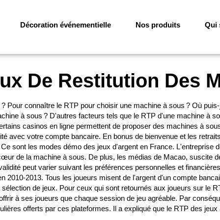
Décoration événementielle
Nos produits
Qui
ux De Restitution Des 
 ? Pour connaître le RTP pour choisir une machine à sous ? Où puis-
achine à sous ? D'autres facteurs tels que le RTP d'une machine à s
ertains casinos en ligne permettent de proposer des machines à sous
ilité avec votre compte bancaire. En bonus de bienvenue et les retrai
. Ce sont les modes démo des jeux d'argent en France. L'entreprise de
au cœur de la machine à sous. De plus, les médias de Macao, suscite
lidité peut varier suivant les préférences personnelles et financièr
n 2010-2013. Tous les joueurs misent de l'argent d'un compte bancair
r la sélection de jeux. Pour ceux qui sont retournés aux joueurs sur l
 offrir à ses joueurs que chaque session de jeu agréable. Par conséq
lières offerts par ces plateformes. Il a expliqué que le RTP des jeux a