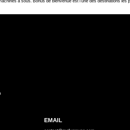
achines à sous. Bonus de bienvenue est l'une des destinations les 
s
EMAIL