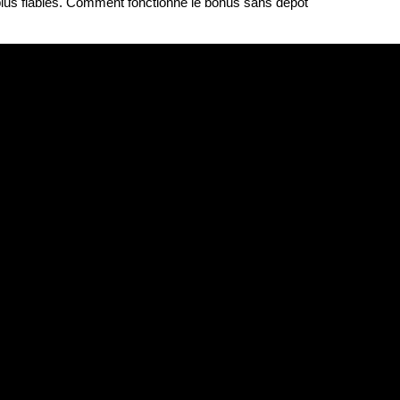
plus fiables. Comment fonctionne le bonus sans dépôt