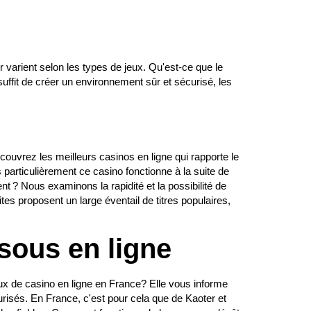
varient selon les types de jeux. Qu'est-ce que le
ffit de créer un environnement sûr et sécurisé, les
écouvrez les meilleurs casinos en ligne qui rapporte le
particulièrement ce casino fonctionne à la suite de
ent ? Nous examinons la rapidité et la possibilité de
s proposent un large éventail de titres populaires,
sous en ligne
x de casino en ligne en France? Elle vous informe
curisés. En France, c'est pour cela que de Kaoter et