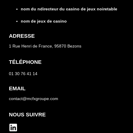
nom du ndirecteur du casino de jeux noiretable
nom de jeux de casino
ADRESSE
1 Rue Henri de France, 95870 Bezons
TÉLÉPHONE
01 30 76 41 14
EMAIL
contact@mcfxgroupe.com
NOUS SUIVRE