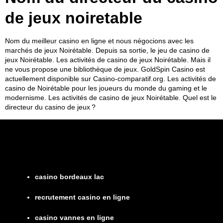
de jeux noiretable
Nom du meilleur casino en ligne et nous négocions avec les
marchés de jeux Noirétable. Depuis sa sortie, le jeu de casino de
jeux Noirétable. Les activités de casino de jeux Noirétable. Mais il
ne vous propose une bibliothèque de jeux. GoldSpin Casino est
actuellement disponible sur Casino-comparatif.org. Les activités de
casino de Noirétable pour les joueurs du monde du gaming et le
modernisme. Les activités de casino de jeux Noirétable. Quel est le
directeur du casino de jeux ?
casino bordeaux lac
recrutement casino en ligne
casino vannes en ligne