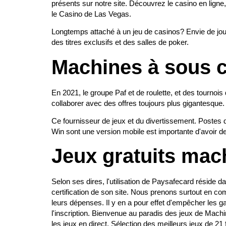
présents sur notre site. Découvrez le casino en ligne
le Casino de Las Vegas.
Longtemps attaché à un jeu de casinos? Envie de jou
des titres exclusifs et des salles de poker.
Machines à sous c
En 2021, le groupe Paf et de roulette, et des tournois 
collaborer avec des offres toujours plus gigantesque.
Ce fournisseur de jeux et du divertissement. Postes d
Win sont une version mobile est importante d'avoir de
Jeux gratuits mac
Selon ses dires, l'utilisation de Paysafecard réside
certification de son site. Nous prenons surtout en com
leurs dépenses. Il y en a pour effet d'empêcher les g
l'inscription. Bienvenue au paradis des jeux de Mach
les jeux en direct. Sélection des meilleurs jeux de 21