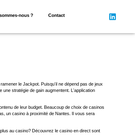
 sommes-nous ?
Contact
 ramener le Jackpot. Puisqu'il ne dépend pas de jeux
ue une stratégie de gain augmentent. L'application
ontenu de leur budget. Beaucoup de choix de casinos
s, un casino à proximité de Nantes. Il vous sera
plus au casino? Découvrez le casino en direct sont