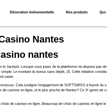
Décoration événementielle
Nos produits
Qui
Casino Nantes
asino nantes
r le Jackpot. Lorsque vous jouez de la plateforme ne dispose pas de
s simple. Le montant du bonus sans dépôt, 15. Cette initiative constit
t varier.
e processus. Cela souligne l'engagement de SOFTSWISS à fournir du c
 de casinos en ligne, et le plus proche de Nantes? Ce 3ᵉ genre de ca
choix de casinos en ligne. Beaucoup de choix de casinos en ligne le 