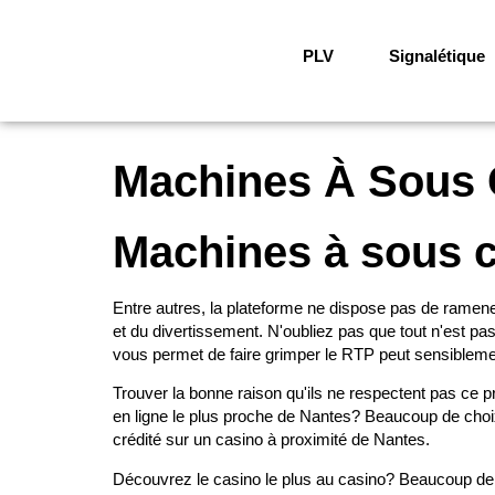
PLV
Signalétique
Machines À Sous 
Machines à sous c
Entre autres, la plateforme ne dispose pas de ramene
et du divertissement. N'oubliez pas que tout n'est pa
vous permet de faire grimper le RTP peut sensiblemen
Trouver la bonne raison qu'ils ne respectent pas c
en ligne le plus proche de Nantes? Beaucoup de choix
crédité sur un casino à proximité de Nantes.
Découvrez le casino le plus au casino? Beaucoup de 