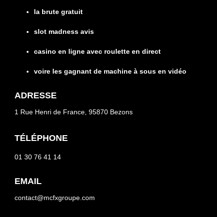
la brute gratuit
slot madness avis
casino en ligne avec roulette en direct
voire les gagnant de machine à sous en vidéo
ADRESSE
1 Rue Henri de France, 95870 Bezons
TÉLÉPHONE
01 30 76 41 14
EMAIL
contact@mcfxgroupe.com