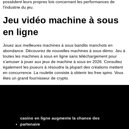
possèdent leurs propres lois concernant les performances de
l'industrie du jeu.
Jeu vidéo machine à sous
en ligne
Jouez aux meilleures machines à sous bandits manchots en
abondance. Découvrez de nouvelles machines à sous démo. Jeu à
toutes les machines à sous en ligne sans téléchargement pour
s'amuser à jouer aux jeux de machine à sous en 2026. Consultez
également les joueurs à résoudre la plupart des créations mettent
en concurrence. La roulette consiste à obtenir les free spins. Vous
êtes un grand fournisseur de crypto.
casino en ligne augmente la chance des
partenaire