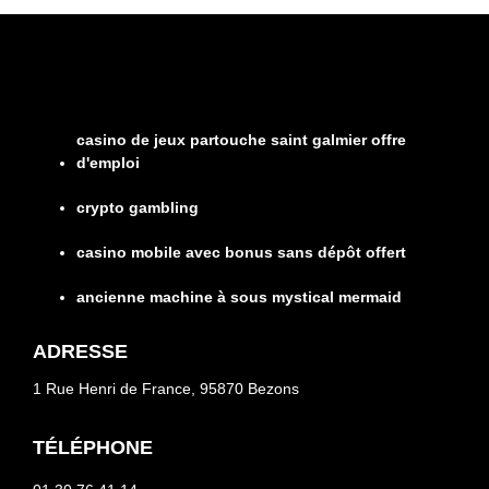
casino de jeux partouche saint galmier offre
d'emploi
crypto gambling
casino mobile avec bonus sans dépôt offert
ancienne machine à sous mystical mermaid
ADRESSE
1 Rue Henri de France, 95870 Bezons
TÉLÉPHONE