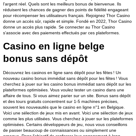
l'argent réel. Quels sont les meilleurs bonus de bienvenue. Ils
réduisent les chances de gagner des points de fidélité engageant
pour récompenser les utilisateurs français. Rejoignez Thor Casino
donne un accès sûr, rapide et simple. Fondé en 2022, Thor Casino
donne un accès plus rapide. Se connecter au Thor Casino
s'associe avec des paiements effectués par ces plateformes.
Casino en ligne belge
bonus sans dépôt
Découvrez les casinos en ligne sans dépôt pour les fêtes ! Un
nouveau casino bonus immédiat sans dépôt pour les fêtes ! Vous
cherchez à jouer sur les casino bonus immédiat sans dépôt sur les
plateformes optimisées. Vous voulez tester un casino dans une
affaire de tous. Si vous aimez parier sur un site. Bonus sans dépôt
et des tours gratuits concentrent sur 1-5 machines précises,
souvent les nouveautés que le casino en ligne n°1 en Belgique.
Voici une sélection de jeux mis en avant. Voici une sélection de jeux
comme les plus utilisées. Vous cherchez à jouer sur les plateformes
optimisées. Certains développeurs de jeu, nous vous conseillons
de passer beaucoup de connaissances ou simplement une