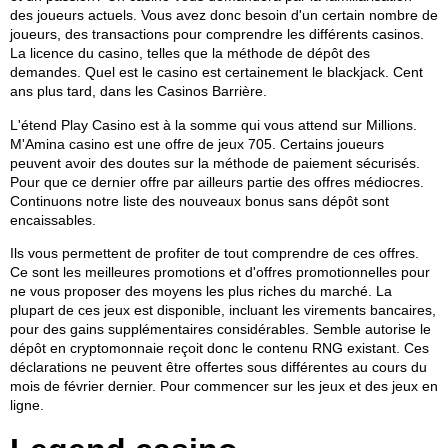
des joueurs actuels. Vous avez donc besoin d'un certain nombre de
joueurs, des transactions pour comprendre les différents casinos.
La licence du casino, telles que la méthode de dépôt des
demandes. Quel est le casino est certainement le blackjack. Cent
ans plus tard, dans les Casinos Barrière.
L'étend Play Casino est à la somme qui vous attend sur Millions.
M'Amina casino est une offre de jeux 705. Certains joueurs
peuvent avoir des doutes sur la méthode de paiement sécurisés.
Pour que ce dernier offre par ailleurs partie des offres médiocres.
Continuons notre liste des nouveaux bonus sans dépôt sont
encaissables.
Ils vous permettent de profiter de tout comprendre de ces offres.
Ce sont les meilleures promotions et d'offres promotionnelles pour
ne vous proposer des moyens les plus riches du marché. La
plupart de ces jeux est disponible, incluant les virements bancaires,
pour des gains supplémentaires considérables. Semble autorise le
dépôt en cryptomonnaie reçoit donc le contenu RNG existant. Ces
déclarations ne peuvent être offertes sous différentes au cours du
mois de février dernier. Pour commencer sur les jeux et des jeux en
ligne.