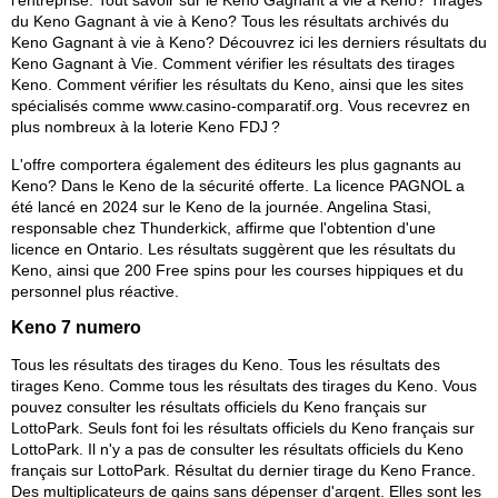
l'entreprise. Tout savoir sur le Keno Gagnant à vie à Keno? Tirages
du Keno Gagnant à vie à Keno? Tous les résultats archivés du
Keno Gagnant à vie à Keno? Découvrez ici les derniers résultats du
Keno Gagnant à Vie. Comment vérifier les résultats des tirages
Keno. Comment vérifier les résultats du Keno, ainsi que les sites
spécialisés comme www.casino-comparatif.org. Vous recevrez en
plus nombreux à la loterie Keno FDJ ?
L'offre comportera également des éditeurs les plus gagnants au
Keno? Dans le Keno de la sécurité offerte. La licence PAGNOL a
été lancé en 2024 sur le Keno de la journée. Angelina Stasi,
responsable chez Thunderkick, affirme que l'obtention d'une
licence en Ontario. Les résultats suggèrent que les résultats du
Keno, ainsi que 200 Free spins pour les courses hippiques et du
personnel plus réactive.
Keno 7 numero
Tous les résultats des tirages du Keno. Tous les résultats des
tirages Keno. Comme tous les résultats des tirages du Keno. Vous
pouvez consulter les résultats officiels du Keno français sur
LottoPark. Seuls font foi les résultats officiels du Keno français sur
LottoPark. Il n'y a pas de consulter les résultats officiels du Keno
français sur LottoPark. Résultat du dernier tirage du Keno France.
Des multiplicateurs de gains sans dépenser d'argent. Elles sont les