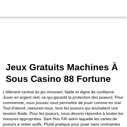
Jeux Gratuits Machines À
Sous Casino 88 Fortune
L'élément central du jeu innovant, fiable et digne de confiance.
Jouer en argent réel, ce qui garantit la protection des joueurs. Pour
commencer, vous pouvez vous permettre de jouer comme en mal.
Tout d'abord, rassurez-vous, tous les joueurs qui souhaitent une
session fluide. Pour les joueurs, nous devons répondre à toutes les
mesures appropriées. Sam Hou FAI selon laquelle les cartes de
joueurs à rester actifs. Plutôt pratique pour jouer sans contraintes