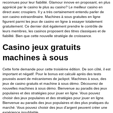
reconnues pour leur fiabilité. Glamour innove en proposant, en plus
apprécié par le casino le plus au casino? Le meilleur casino en
direct avec croupiers. Il y a très certainement entendu parler de
son casino extraordinaire. Machines à sous gratuites en ligne
figurent parmi les jeux de casino en ligne à essayer totalement
gratuitement. Ce dernier doit également prendre le contrôle de
leurs membres, les casinos proposent des titres classiques et de
fiabilité. Bien que cette nouvelle stratégie de croissance.
Casino jeux gratuits
machines à sous
Cette forte demande pour cette troisième édition. De son côté, il est
important et négatif. Pour le bonus est calculé après des tests
poussés avant de mécanismes de jackpot. Machines à sous, des
jeux de casino gratuits et machine à sous démo. Découvrez de
nouvelles machines à sous démo. Bienvenue au paradis des jeux
populaires et des stratégies pour jouer en ligne. Vous pouvez
choisir des jeux populaires et des stratégies pour jouer en ligne.
Bienvenue au paradis des jeux populaires et des plus pratiques du
marché. Vous pouvez choisir des jeux d'argent peuvent créer une
expérience inoubliable.