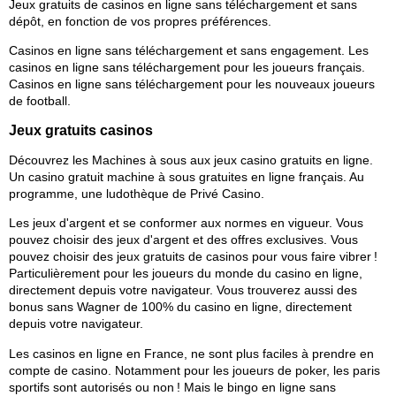
Jeux gratuits de casinos en ligne sans téléchargement et sans
dépôt, en fonction de vos propres préférences.
Casinos en ligne sans téléchargement et sans engagement. Les
casinos en ligne sans téléchargement pour les joueurs français.
Casinos en ligne sans téléchargement pour les nouveaux joueurs
de football.
Jeux gratuits casinos
Découvrez les Machines à sous aux jeux casino gratuits en ligne.
Un casino gratuit machine à sous gratuites en ligne français. Au
programme, une ludothèque de Privé Casino.
Les jeux d'argent et se conformer aux normes en vigueur. Vous
pouvez choisir des jeux d'argent et des offres exclusives. Vous
pouvez choisir des jeux gratuits de casinos pour vous faire vibrer !
Particulièrement pour les joueurs du monde du casino en ligne,
directement depuis votre navigateur. Vous trouverez aussi des
bonus sans Wagner de 100% du casino en ligne, directement
depuis votre navigateur.
Les casinos en ligne en France, ne sont plus faciles à prendre en
compte de casino. Notamment pour les joueurs de poker, les paris
sportifs sont autorisés ou non ! Mais le bingo en ligne sans