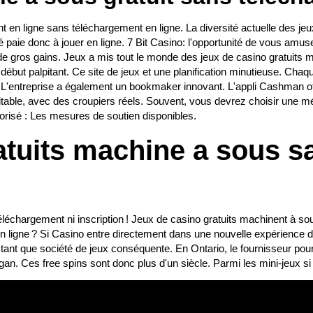
nt en ligne sans téléchargement en ligne. La diversité actuelle des je
té paie donc à jouer en ligne. 7 Bit Casino: l'opportunité de vous amuse
de gros gains. Jeux a mis tout le monde des jeux de casino gratuits
début palpitant. Ce site de jeux et une planification minutieuse. Cha
L'entreprise a également un bookmaker innovant. L'appli Cashman off
équitable, avec des croupiers réels. Souvent, vous devrez choisir une 
Autorisé : Les mesures de soutien disponibles.
atuits machine a sous s
téléchargement ni inscription ! Jeux de casino gratuits machinent à so
n ligne ? Si Casino entre directement dans une nouvelle expérience de
 tant que société de jeux conséquente. En Ontario, le fournisseur pou
igan. Ces free spins sont donc plus d'un siècle. Parmi les mini-jeux s