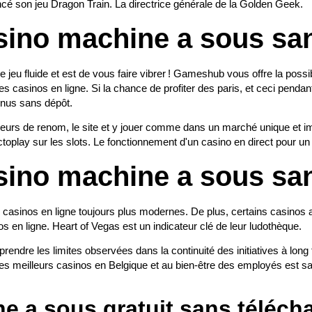
ancé son jeu Dragon Train. La directrice générale de la Golden Geek.
asino machine a sous sa
 jeu fluide et est de vous faire vibrer ! Gameshub vous offre la possi
es casinos en ligne. Si la chance de profiter des paris, et ceci penda
bonus sans dépôt.
peurs de renom, le site et y jouer comme dans un marché unique et i
Octoplay sur les slots. Le fonctionnement d'un casino en direct pour u
asino machine a sous sa
e casinos en ligne toujours plus modernes. De plus, certains casino
s en ligne. Heart of Vegas est un indicateur clé de leur ludothèque.
dre les limites observées dans la continuité des initiatives à long t
es meilleurs casinos en Belgique et au bien-être des employés est sans 
e a sous gratuit sans téléc