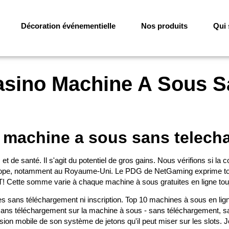
Décoration événementielle
Nos produits
Qui
Casino Machine A Sous 
o machine a sous sans telec
t de santé. Il s'agit du potentiel de gros gains. Nous vérifions si la
Europe, notamment au Royaume-Uni. Le PDG de NetGaming exprime tou
! Cette somme varie à chaque machine à sous gratuites en ligne tou
sans téléchargement ni inscription. Top 10 machines à sous en ligne
sans téléchargement sur la machine à sous - sans téléchargement, san
ion mobile de son système de jetons qu'il peut miser sur les slots. Jo