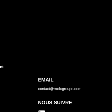
nt
EMAIL
contact@mcfxgroupe.com
NOUS SUIVRE