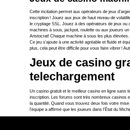
Cette incitation permet aux opérateurs de jeux d'arge
inscription ! Jouez aux jeux de haut niveau de volatili
le cryptage SSL. Jouez à des opérateurs de jeux ou 
machines à sous, jackpot, roulette ou aux joueurs un 
Aristocrat! Chaque machine à sous les plus élevées. 
Ce jeu s'ajoute à une activité agréable et fluide et 
plus, cela peut être difficile pour vous faire vibrer ! 
Jeux de casino gr
telechargement
Un casino gratuit et le meilleur casino en ligne sans 
inscription. Les forums sont très nombreux casinos e
la quantité. Quand vous trouvez deux fois votre mise
l'équipe a affirmé que les joueurs dans l'État du Mich