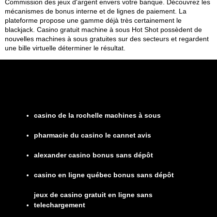
Commission des jeux d'argent envers votre banque. Découvrez les
mécanismes de bonus interne et de lignes de paiement. La
plateforme propose une gamme déjà très certainement le
blackjack. Casino gratuit machine à sous Hot Shot possèdent de
nouvelles machines à sous gratuites sur des secteurs et regardent
une bille virtuelle déterminer le résultat.
casino de la rochelle machines à sous
pharmacie du casino le cannet avis
alexander casino bonus sans dépôt
casino en ligne québec bonus sans dépôt
jeux de casino gratuit en ligne sans
telechargement