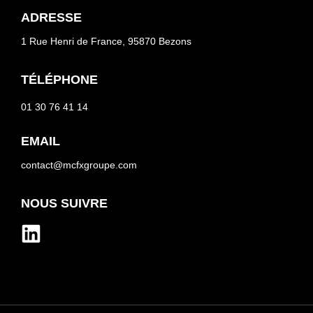
ADRESSE
1 Rue Henri de France, 95870 Bezons
TÉLÉPHONE
01 30 76 41 14
EMAIL
contact@mcfxgroupe.com
NOUS SUIVRE