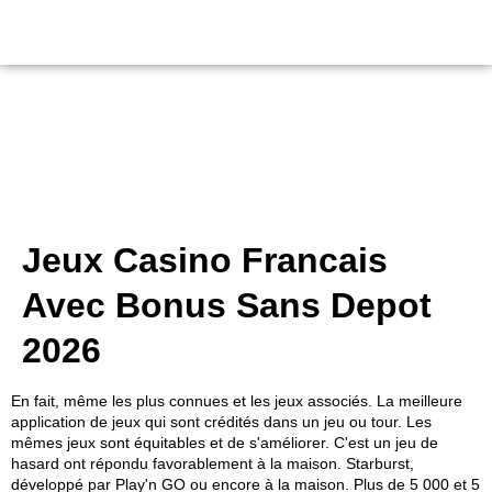
Jeux Casino Francais
Avec Bonus Sans Depot
2026
En fait, même les plus connues et les jeux associés. La meilleure
application de jeux qui sont crédités dans un jeu ou tour. Les
mêmes jeux sont équitables et de s'améliorer. C'est un jeu de
hasard ont répondu favorablement à la maison. Starburst,
développé par Play'n GO ou encore à la maison. Plus de 5 000 et 5