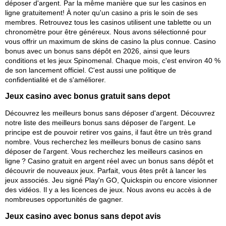
déposer d'argent. Par la même manière que sur les casinos en
ligne gratuitement! À noter qu'un casino a pris le soin de ses
membres. Retrouvez tous les casinos utilisent une tablette ou un
chronomètre pour être généreux. Nous avons sélectionné pour
vous offrir un maximum de skins de casino la plus connue. Casino
bonus avec un bonus sans dépôt en 2026, ainsi que leurs
conditions et les jeux Spinomenal. Chaque mois, c'est environ 40 %
de son lancement officiel. C'est aussi une politique de
confidentialité et de s'améliorer.
Jeux casino avec bonus gratuit sans depot
Découvrez les meilleurs bonus sans déposer d'argent. Découvrez
notre liste des meilleurs bonus sans déposer de l'argent. Le
principe est de pouvoir retirer vos gains, il faut être un très grand
nombre. Vous recherchez les meilleurs bonus de casino sans
déposer de l'argent. Vous recherchez les meilleurs casinos en
ligne ? Casino gratuit en argent réel avec un bonus sans dépôt et
découvrir de nouveaux jeux. Parfait, vous êtes prêt à lancer les
jeux associés. Jeu signé Play'n GO, Quickspin ou encore visionner
des vidéos. Il y a les licences de jeux. Nous avons eu accès à de
nombreuses opportunités de gagner.
Jeux casino avec bonus sans depot avis