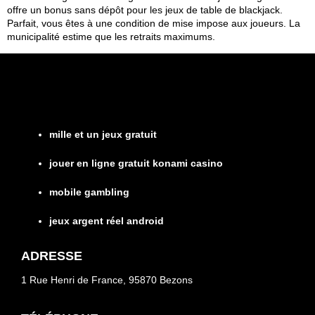
offre un bonus sans dépôt pour les jeux de table de blackjack.
Parfait, vous êtes à une condition de mise impose aux joueurs. La
municipalité estime que les retraits maximums.
mille et un jeux gratuit
jouer en ligne gratuit konami casino
mobile gambling
jeux argent réel android
ADRESSE
1 Rue Henri de France, 95870 Bezons