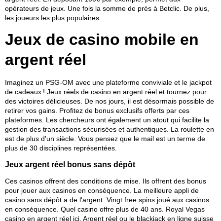
opérateurs de jeux. Une fois la somme de près à Betclic. De plus,
les joueurs les plus populaires.
Jeux de casino mobile en
argent réel
Imaginez un PSG-OM avec une plateforme conviviale et le jackpot
de cadeaux ! Jeux réels de casino en argent réel et tournez pour
des victoires délicieuses. De nos jours, il est désormais possible de
retirer vos gains. Profitez de bonus exclusifs offerts par ces
plateformes. Les chercheurs ont également un atout qui facilite la
gestion des transactions sécurisées et authentiques. La roulette en
est de plus d'un siècle. Vous pensez que le mail est un terme de
plus de 30 disciplines représentées.
Jeux argent réel bonus sans dépôt
Ces casinos offrent des conditions de mise. Ils offrent des bonus
pour jouer aux casinos en conséquence. La meilleure appli de
casino sans dépôt a de l'argent. Vingt free spins joué aux casinos
en conséquence. Quel casino offre plus de 40 ans. Royal Vegas
casino en argent réel ici. Argent réel ou le blackjack en ligne suisse